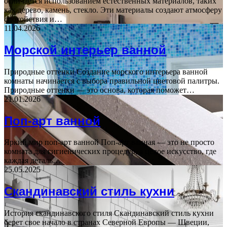
отличается использованием естественных материалов, таких
как дерево, камень, стекло. Эти материалы создают атмосферу
спокойствия и…
11.04.2026
Морской интерьер ванной
Природные оттенки Создание морского интерьера ванной
комнаты начинается с выбора правильной цветовой палитры.
Природные оттенки — это основа, которая поможет…
21.01.2026
Поп-арт ванной
Яркий мир поп-арт ванной Поп-арт ванная — это не просто
комната для гигиенических процедур, а целое искусство, где
каждая деталь…
25.05.2025
Скандинавский стиль кухни
История скандинавского стиля Скандинавский стиль кухни
берет свое начало в странах Северной Европы — Швеции,