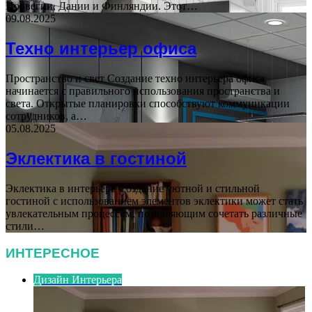
Норвегии, Дании и Финляндии. Этот…
09.08.2025
Техно интерьер офиса
Пространство и свет Создание техно интерьера офиса
начинается с правильного использования пространства и
света. Открытые планировки способствуют коммуникации
сотрудников, а…
05.08.2025
Эклектика в гостиной
Эклектика в интерьере Создание уютной и стильной
гостиной с использованием элементов эклектики может стать
увлекательным процессом, позволяющим сочетать различные
стили…
ИНТЕРЕСНОЕ
Дизайн Интерьера