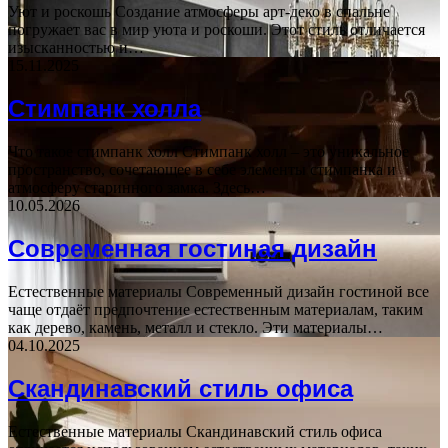
Уют и роскошь Создание атмосферы арт-деко в спальне
погружает вас в мир уюта и роскоши. Этот стиль отличается
изысканностью и…
15.11.2025
Стимпанк холла
Что такое стимпанк холл Стимпанк холл – это уникальное
пространство, сочетающее в себе элементы стимпанка и
атмосферу старинного замка. Здесь…
10.05.2026
Современная гостиная дизайн
Естественные материалы Современный дизайн гостиной все
чаще отдаёт предпочтение естественным материалам, таким
как дерево, камень, металл и стекло. Эти материалы…
04.10.2025
Скандинавский стиль офиса
Естественные материалы Скандинавский стиль офиса