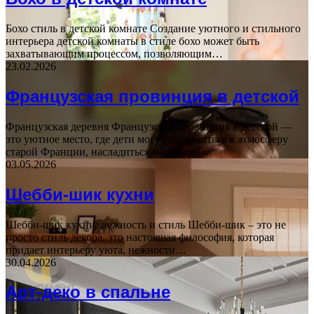
Бохо стиль в детской комнате Создание уютного и стильного
интерьера детской комнаты в стиле бохо может быть
захватывающим процессом, позволяющим…
23.02.2026
Французская провинция в детской
Французская деревня Французская провинция в детской —
это уютное место, где дети могут погрузиться в атмосферу
старой Франции, насладиться местными…
03.05.2026
Шебби-шик кухни
Шебби-шик кухни: нежность и стиль Шебби-шик – это не
просто стиль декора, это настоящая философия, которая
придает интерьеру уюта, нежности…
30.04.2026
Арт-деко в спальне