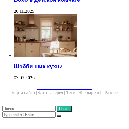
20.11.2025
Шебби-шик кухни
03.05.2026
Facebook
Twitter
WhatsApp
Telegram
--------------------------------------
Карта сайта |
Фотогалерея |
Теги |
Sitemap.xml |
Разное
Close
Найти:
Close
Search
for