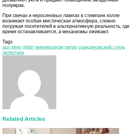
полумрак.
При свечах и керосиновых лампах в стимпанк холле
возникает особая мистическая атмосфера, словно
погружая посетителей в альтернативную реальность, где
время останавливается, а механизмы оживают.
Tags
арт-деко
лофт
минимализм
ретро
скандинавский стиль
эклектика
Facebook
Twitter
LinkedIn
Tumblr
Pinterest
Reddit
VKontakte
Odnoklassniki
Skype
WhatsApp
Telegram
Viber
Share
Print
via
Email
Related Articles