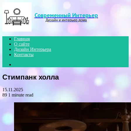
Menu
Современный Интерьер
Дизайн и интерьер дома
Главная
О сайте
Дизайн Интерьера
Контакты
Search
for
Стимпанк холла
15.11.2025
89
1 minute read