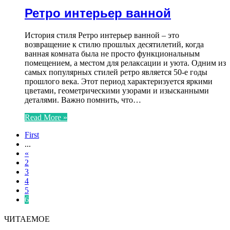
Ретро интерьер ванной
История стиля Ретро интерьер ванной – это
возвращение к стилю прошлых десятилетий, когда
ванная комната была не просто функциональным
помещением, а местом для релаксации и уюта. Одним из
самых популярных стилей ретро является 50-е годы
прошлого века. Этот период характеризуется яркими
цветами, геометрическими узорами и изысканными
деталями. Важно помнить, что…
Read More »
First
...
«
2
3
4
5
6
ЧИТАЕМОЕ