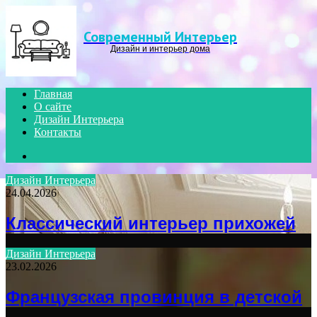
Menu
Современный Интерьер
Дизайн и интерьер дома
Главная
О сайте
Дизайн Интерьера
Контакты
Search
for
Дизайн Интерьера
24.04.2026
Классический интерьер прихожей
Дизайн Интерьера
23.02.2026
Французская провинция в детской