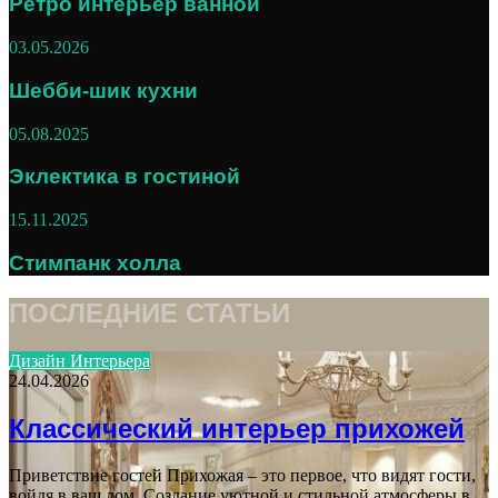
Ретро интерьер ванной
03.05.2026
Шебби-шик кухни
05.08.2025
Эклектика в гостиной
15.11.2025
Стимпанк холла
ПОСЛЕДНИЕ СТАТЬИ
Дизайн Интерьера
24.04.2026
Классический интерьер прихожей
Приветствие гостей Прихожая – это первое, что видят гости,
войдя в ваш дом. Создание уютной и стильной атмосферы в