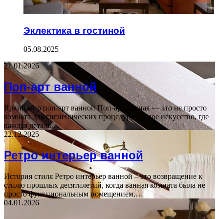
Эклектика в гостиной
05.08.2025
21.01.2026
Поп-арт ванной
Яркий мир поп-арт ванной Поп-арт ванная — это не просто
комната для гигиенических процедур, а целое искусство, где
каждая деталь…
22.12.2025
Ретро интерьер ванной
История стиля Ретро интерьер ванной – это возвращение к
стилю прошлых десятилетий, когда ванная комната была не
просто функциональным помещением,…
04.01.2026