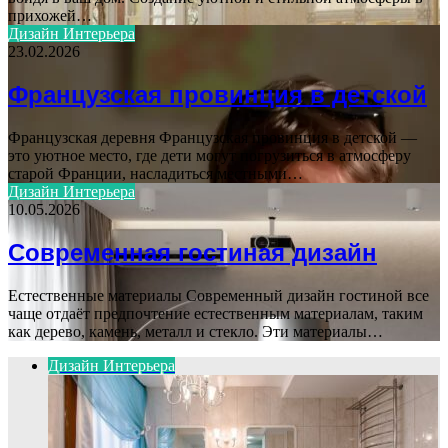
прихожей…
Дизайн Интерьера
23.02.2026
Французская провинция в детской
Французская деревня Французская провинция в детской —
это уютное место, где дети могут погрузиться в атмосферу
старой Франции, насладиться местными…
Дизайн Интерьера
10.05.2026
Современная гостиная дизайн
Естественные материалы Современный дизайн гостиной все
чаще отдаёт предпочтение естественным материалам, таким
как дерево, камень, металл и стекло. Эти материалы…
Дизайн Интерьера