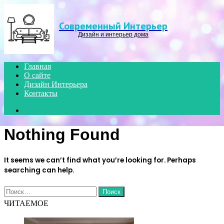
Menu
Современный Интерьер
Дизайн и интерьер дома
Главная
О сайте
Дизайн Интерьера
Контакты
Search
for
Nothing Found
It seems we can’t find what you’re looking for. Perhaps
searching can help.
Найти:
ЧИТАЕМОЕ