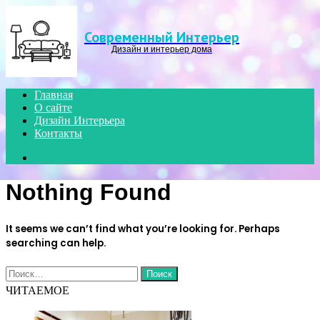
Menu
Современный Интерьер
Дизайн и интерьер дома
Главная
О сайте
Дизайн Интерьера
Контакты
Search
for
Nothing Found
It seems we can’t find what you’re looking for. Perhaps
searching can help.
Найти:
ЧИТАЕМОЕ