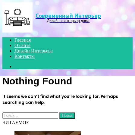
Menu
Современный Интерьер
Дизайн и интерьер дома
Главная
О сайте
Дизайн Интерьера
Контакты
Search
for
Nothing Found
It seems we can’t find what you’re looking for. Perhaps
searching can help.
Найти:
ЧИТАЕМОЕ