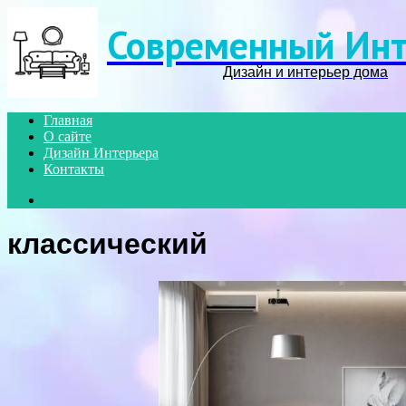
Современный Инт
Дизайн и интерьер дома
Главная
О сайте
Дизайн Интерьера
Контакты
Search
for
классический