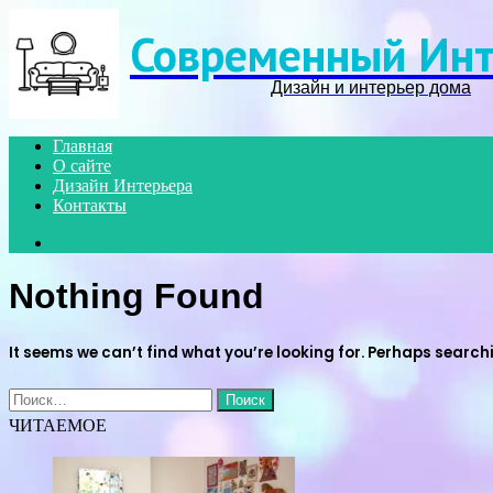
Современный Инт
Дизайн и интерьер дома
Главная
О сайте
Дизайн Интерьера
Контакты
Search
for
Nothing Found
It seems we can’t find what you’re looking for. Perhaps search
Найти:
ЧИТАЕМОЕ