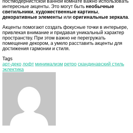
постмодернистской ванной комнате важно использовать
интересные акценты. Это могут быть
необычные
светильники
,
художественные картины
,
декоративные элементы
или
оригинальные зеркала
.
Акценты помогают создать фокусные точки в интерьере,
привлекая внимание и придавая уникальный характер
пространству. При этом важно не перегружать
помещение декором, а умело расставить акценты для
достижения гармонии и стиля.
Tags
арт-деко
лофт
минимализм
ретро
скандинавский стиль
эклектика
Facebook
Twitter
LinkedIn
Tumblr
Pinterest
Reddit
VKontakte
Odnoklassniki
Skype
WhatsApp
Telegram
Viber
Share
Print
via
Email