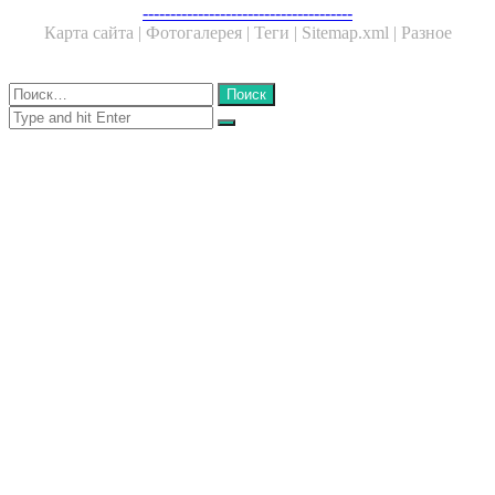
Facebook
Twitter
WhatsApp
Telegram
--------------------------------------
Карта сайта |
Фотогалерея |
Теги |
Sitemap.xml |
Разное
Close
Найти:
Close
Search
for