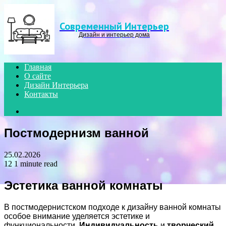
Menu
Современный Интерьер
Дизайн и интерьер дома
Главная
О сайте
Дизайн Интерьера
Контакты
Search
for
Постмодернизм ванной
25.02.2026
12
1 minute read
Эстетика ванной комнаты
В постмодернистском подходе к дизайну ванной комнаты
особое внимание уделяется эстетике и
функциональности.
Индивидуальность
и
творческий