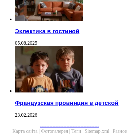
Эклектика в гостиной
05.08.2025
Французская провинция в детской
23.02.2026
Facebook
Twitter
WhatsApp
Telegram
--------------------------------------
Карта сайта |
Фотогалерея |
Теги |
Sitemap.xml |
Разное