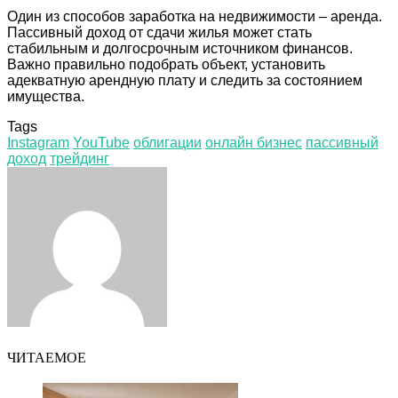
Один из способов заработка на недвижимости – аренда.
Пассивный доход от сдачи жилья может стать
стабильным и долгосрочным источником финансов.
Важно правильно подобрать объект, установить
адекватную арендную плату и следить за состоянием
имущества.
Tags
Instagram
YouTube
облигации
онлайн бизнес
пассивный
доход
трейдинг
Facebook
Twitter
LinkedIn
Tumblr
Pinterest
Reddit
VKontakte
Odnoklassniki
Skype
WhatsApp
Telegram
Viber
Share
Print
via
Email
ЧИТАЕМОЕ